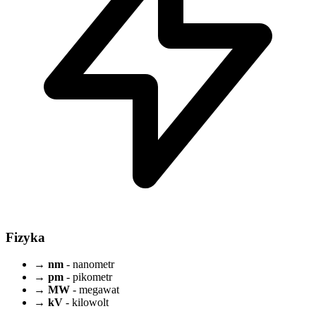
Fizyka
→
nm
- nanometr
→
pm
- pikometr
→
MW
- megawat
→
kV
- kilowolt