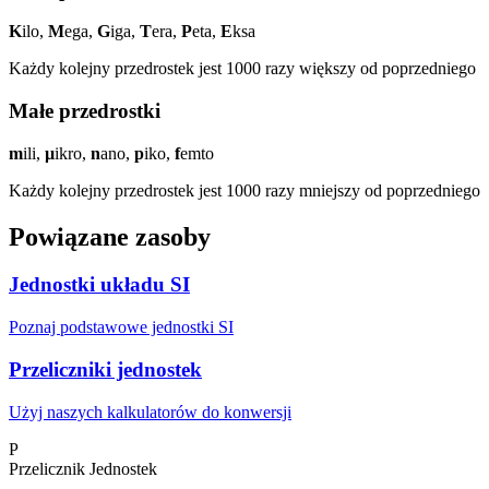
K
ilo,
M
ega,
G
iga,
T
era,
P
eta,
E
ksa
Każdy kolejny przedrostek jest 1000 razy większy od poprzedniego
Małe przedrostki
m
ili,
µ
ikro,
n
ano,
p
iko,
f
emto
Każdy kolejny przedrostek jest 1000 razy mniejszy od poprzedniego
Powiązane zasoby
Jednostki układu SI
Poznaj podstawowe jednostki SI
Przeliczniki jednostek
Użyj naszych kalkulatorów do konwersji
P
Przelicznik
Jednostek