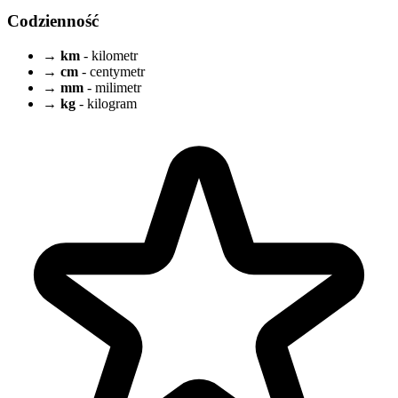
Codzienność
→
km
- kilometr
→
cm
- centymetr
→
mm
- milimetr
→
kg
- kilogram