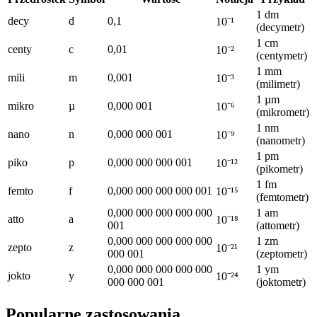
1 dm
decy
d
0,1
10⁻¹
(decymetr)
1 cm
centy
c
0,01
10⁻²
(centymetr)
1 mm
mili
m
0,001
10⁻³
(milimetr)
1 µm
mikro
µ
0,000 001
10⁻⁶
(mikrometr)
1 nm
nano
n
0,000 000 001
10⁻⁹
(nanometr)
1 pm
piko
p
0,000 000 000 001
10⁻¹²
(pikometr)
1 fm
femto
f
0,000 000 000 000 001
10⁻¹⁵
(femtometr)
0,000 000 000 000 000
1 am
atto
a
10⁻¹⁸
001
(attometr)
0,000 000 000 000 000
1 zm
zepto
z
10⁻²¹
000 001
(zeptometr)
0,000 000 000 000 000
1 ym
jokto
y
10⁻²⁴
000 000 001
(joktometr)
Popularne zastosowania