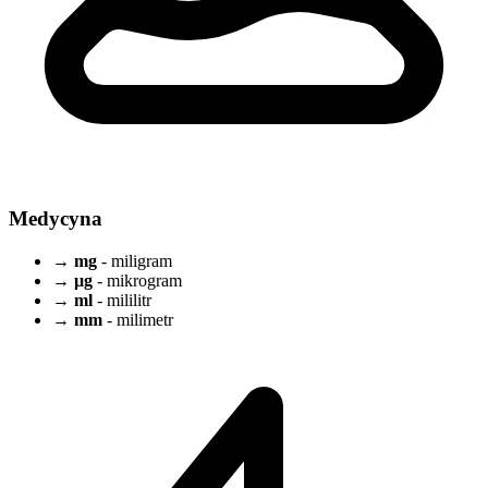
Medycyna
→
mg
- miligram
→
µg
- mikrogram
→
ml
- mililitr
→
mm
- milimetr