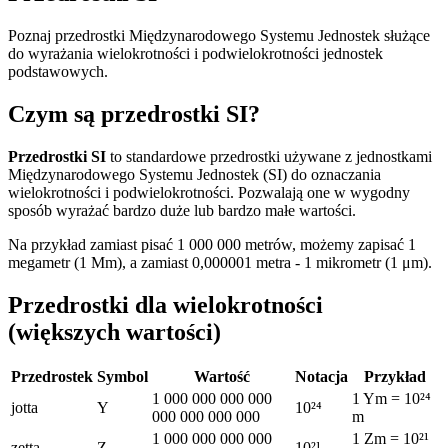
Poznaj przedrostki Międzynarodowego Systemu Jednostek służące
do wyrażania wielokrotności i podwielokrotności jednostek
podstawowych.
Czym są przedrostki SI?
Przedrostki SI
to standardowe przedrostki używane z jednostkami
Międzynarodowego Systemu Jednostek (SI) do oznaczania
wielokrotności i podwielokrotności. Pozwalają one w wygodny
sposób wyrażać bardzo duże lub bardzo małe wartości.
Na przykład zamiast pisać 1 000 000 metrów, możemy zapisać 1
megametr (1 Mm), a zamiast 0,000001 metra - 1 mikrometr (1 μm).
Przedrostki dla wielokrotności
(większych wartości)
Przedrostek
Symbol
Wartość
Notacja
Przykład
1 000 000 000 000
1 Ym = 10²⁴
jotta
Y
10²⁴
000 000 000 000
m
1 000 000 000 000
1 Zm = 10²¹
zetta
Z
10²¹