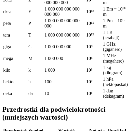
000 000 000
m
1 000 000 000 000
1 Em = 10¹⁸
eksa
E
10¹⁸
000 000
m
1 000 000 000 000
1 Pm = 10¹⁵
peta
P
10¹⁵
000
m
1 TB
tera
T
1 000 000 000 000
10¹²
(terabajt)
1 GHz
giga
G
1 000 000 000
10⁹
(gigaherc)
1 MHz
mega
M
1 000 000
10⁶
(megaherc)
1 kg
kilo
k
1 000
10³
(kilogram)
1 hPa
hekto
h
100
10²
(hektopaskal)
1 dag
deka
da
10
10¹
(dekagram)
Przedrostki dla podwielokrotności
(mniejszych wartości)
Przedrostek
Symbol
Wartość
Notacja
Przykład