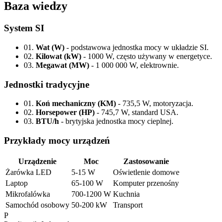
Baza wiedzy
System SI
01.
Wat (W)
- podstawowa jednostka mocy w układzie SI.
02.
Kilowat (kW)
- 1000 W, często używany w energetyce.
03.
Megawat (MW)
- 1 000 000 W, elektrownie.
Jednostki tradycyjne
01.
Koń mechaniczny (KM)
- 735,5 W, motoryzacja.
02.
Horsepower (HP)
- 745,7 W, standard USA.
03.
BTU/h
- brytyjska jednostka mocy cieplnej.
Przykłady mocy urządzeń
Urządzenie
Moc
Zastosowanie
Żarówka LED
5-15 W
Oświetlenie domowe
Laptop
65-100 W
Komputer przenośny
Mikrofalówka
700-1200 W
Kuchnia
Samochód osobowy
50-200 kW
Transport
P