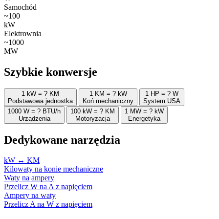
Samochód
~100
kW
Elektrownia
~1000
MW
Szybkie konwersje
1 kW = ? KM
1 KM = ? kW
1 HP = ? W
Podstawowa jednostka
Koń mechaniczny
System USA
1000 W = ? BTU/h
100 kW = ? KM
1 MW = ? kW
Urządzenia
Motoryzacja
Energetyka
Dedykowane narzędzia
kW ↔ KM
Kilowaty na konie mechaniczne
Waty na ampery
Przelicz W na A z napięciem
Ampery na waty
Przelicz A na W z napięciem